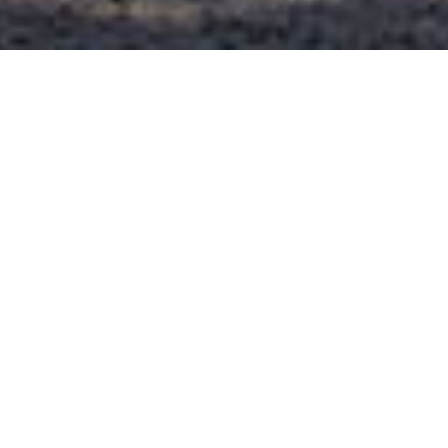
Charme Histórico, Estilo de Vida Moderno:
The Society at Laurens, no coração de
Charleston
The Society at Laurens
O The Society at Laurens, no distrito de Ansonborough em Charleston,